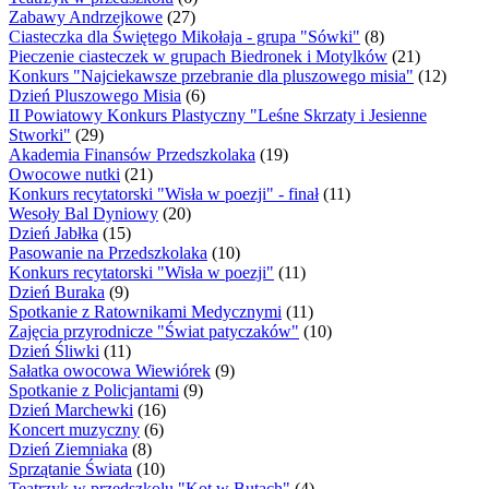
Zabawy Andrzejkowe
(27)
Ciasteczka dla Świętego Mikołaja - grupa "Sówki"
(8)
Pieczenie ciasteczek w grupach Biedronek i Motylków
(21)
Konkurs "Najciekawsze przebranie dla pluszowego misia"
(12)
Dzień Pluszowego Misia
(6)
II Powiatowy Konkurs Plastyczny "Leśne Skrzaty i Jesienne
Stworki"
(29)
Akademia Finansów Przedszkolaka
(19)
Owocowe nutki
(21)
Konkurs recytatorski "Wisła w poezji" - finał
(11)
Wesoły Bal Dyniowy
(20)
Dzień Jabłka
(15)
Pasowanie na Przedszkolaka
(10)
Konkurs recytatorski "Wisła w poezji"
(11)
Dzień Buraka
(9)
Spotkanie z Ratownikami Medycznymi
(11)
Zajęcia przyrodnicze "Świat patyczaków"
(10)
Dzień Śliwki
(11)
Sałatka owocowa Wiewiórek
(9)
Spotkanie z Policjantami
(9)
Dzień Marchewki
(16)
Koncert muzyczny
(6)
Dzień Ziemniaka
(8)
Sprzątanie Świata
(10)
Teatrzyk w przedszkolu "Kot w Butach"
(4)