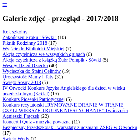
Galerie zdjęć - przegląd - 2017/2018
Rok szkolny
Zakończenie roku "Sówki"
(10)
Piknik Rodzinny 2018
(17)
Wyjście do Biblioteki Miejskiej
(7)
Akcja czytelnicza we wszystkich grupach
(6)
Akcja czytelnicza z książką Żubr Pompik - Sówki
(5)
Wesoły Dzień Dziecka
(40)
Wycieczka do Stajni Celinów
(19)
Uroczystość Mamy i Taty
(31)
Święto Sosny 2018
(5)
IV Otwocki Konkurs Języka Angielskiego dla dzieci w wieku
przedszkolnym (3-6 lat)
(15)
Konkurs Piosenki Patriotycznej
(5)
Konkurs recytatorski „RYMOWANE DRANIE W TRANIE
CZYLI WIERSZE TRUDNE NIESŁYCHANIE” Twórczości
Agnieszki Frączek
(22)
Koncert i Quiz - muzyka poważna
(11)
Bezpieczny Przedszkolak - warsztaty z uczniami ZSEG w Otwocku
(17)
Święto Wody
(7)