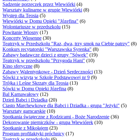
Sadzenie porzeczek przez Wiewiórki
(4)
Warsztaty kulinarne w grupie Wiewiórki
(8)
Występ dla Teosia
(5)
Wiewiórki w Domu Opieki "Józefina"
(6)
Wolontariusze w przedszkolu
(15)
Powitanie Wiosny
(17)
Koncerty Wiosenne
(30)
Teatrzyk w Przedszkolu "Raz, dwa, trzy smok na Ciebie patrzy"
(8)
Konkurs recytatorski "Warszawska Syrenka"
(8)
Zabawy badawcze dzieci z grupy "Sówek"
(19)
Teatrzyk w przedszkolu "Przygoda Hani"
(10)
Kino sferyczne
(8)
Zabawy Walentynkowe - Dzień Serdeczności
(13)
Sówki z wizytą w Szkole Podstawowej nr 9
(9)
Trójka i Leśne Skrzaty dla Teosia
(13)
Sówki w Domu Opieki Józefina
(8)
Bal Karnawałowy
(12)
Dzień Babci i Dziadka
(20)
Ciasto Marchewkowe dla Babci i Dziadka - grupa "Jeżyki"
(5)
Warsztaty garncarskie
(10)
Spotkania świąteczne z Rodzicami - Boże Narodzenie
(36)
Dekorowanie pierniczków - grupa Wiewiórek
(10)
Spotkanie z Mikołajem
(23)
Program profilaktyki próchnicy
(17)
Teatrzyk w przedszkolu
(6)