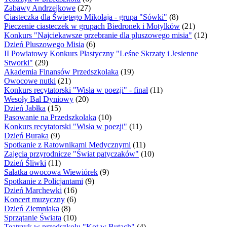
Zabawy Andrzejkowe
(27)
Ciasteczka dla Świętego Mikołaja - grupa "Sówki"
(8)
Pieczenie ciasteczek w grupach Biedronek i Motylków
(21)
Konkurs "Najciekawsze przebranie dla pluszowego misia"
(12)
Dzień Pluszowego Misia
(6)
II Powiatowy Konkurs Plastyczny "Leśne Skrzaty i Jesienne
Stworki"
(29)
Akademia Finansów Przedszkolaka
(19)
Owocowe nutki
(21)
Konkurs recytatorski "Wisła w poezji" - finał
(11)
Wesoły Bal Dyniowy
(20)
Dzień Jabłka
(15)
Pasowanie na Przedszkolaka
(10)
Konkurs recytatorski "Wisła w poezji"
(11)
Dzień Buraka
(9)
Spotkanie z Ratownikami Medycznymi
(11)
Zajęcia przyrodnicze "Świat patyczaków"
(10)
Dzień Śliwki
(11)
Sałatka owocowa Wiewiórek
(9)
Spotkanie z Policjantami
(9)
Dzień Marchewki
(16)
Koncert muzyczny
(6)
Dzień Ziemniaka
(8)
Sprzątanie Świata
(10)
Teatrzyk w przedszkolu "Kot w Butach"
(4)