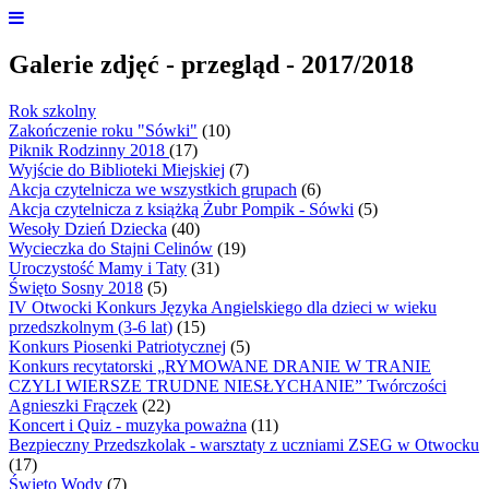
Galerie zdjęć - przegląd - 2017/2018
Rok szkolny
Zakończenie roku "Sówki"
(10)
Piknik Rodzinny 2018
(17)
Wyjście do Biblioteki Miejskiej
(7)
Akcja czytelnicza we wszystkich grupach
(6)
Akcja czytelnicza z książką Żubr Pompik - Sówki
(5)
Wesoły Dzień Dziecka
(40)
Wycieczka do Stajni Celinów
(19)
Uroczystość Mamy i Taty
(31)
Święto Sosny 2018
(5)
IV Otwocki Konkurs Języka Angielskiego dla dzieci w wieku
przedszkolnym (3-6 lat)
(15)
Konkurs Piosenki Patriotycznej
(5)
Konkurs recytatorski „RYMOWANE DRANIE W TRANIE
CZYLI WIERSZE TRUDNE NIESŁYCHANIE” Twórczości
Agnieszki Frączek
(22)
Koncert i Quiz - muzyka poważna
(11)
Bezpieczny Przedszkolak - warsztaty z uczniami ZSEG w Otwocku
(17)
Święto Wody
(7)