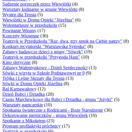
Sadzenie porzeczek przez Wiewiórki
(4)
Warsztaty kulinarne w grupie Wiewiórki
(8)
Występ dla Teosia
(5)
Wiewiórki w Domu Opieki "Józefina"
(6)
Wolontariusze w przedszkolu
(15)
Powitanie Wiosny
(17)
Koncerty Wiosenne
(30)
Teatrzyk w Przedszkolu "Raz, dwa, trzy smok na Ciebie patrzy"
(8)
Konkurs recytatorski "Warszawska Syrenka"
(8)
Zabawy badawcze dzieci z grupy "Sówek"
(19)
Teatrzyk w przedszkolu "Przygoda Hani"
(10)
Kino sferyczne
(8)
Zabawy Walentynkowe - Dzień Serdeczności
(13)
Sówki z wizytą w Szkole Podstawowej nr 9
(9)
Trójka i Leśne Skrzaty dla Teosia
(13)
Sówki w Domu Opieki Józefina
(8)
Bal Karnawałowy
(12)
Dzień Babci i Dziadka
(20)
Ciasto Marchewkowe dla Babci i Dziadka - grupa "Jeżyki"
(5)
Warsztaty garncarskie
(10)
Spotkania świąteczne z Rodzicami - Boże Narodzenie
(36)
Dekorowanie pierniczków - grupa Wiewiórek
(10)
Spotkanie z Mikołajem
(23)
Program profilaktyki próchnicy
(17)
Teatrzyk w przedszkolu
(6)