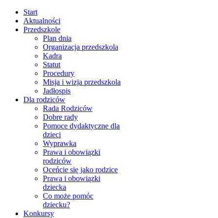
Start
Aktualności
Przedszkole
Plan dnia
Organizacja przedszkola
Kadra
Statut
Procedury
Misja i wizja przedszkola
Jadłospis
Dla rodziców
Rada Rodziców
Dobre rady
Pomoce dydaktyczne dla
dzieci
Wyprawka
Prawa i obowiązki
rodziców
Oceńcie się jako rodzice
Prawa i obowiązki
dziecka
Co może pomóc
dziecku?
Konkursy