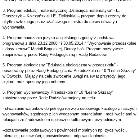
3. Program edukacji matematycznej „Dziecięca matematyka” - E.
Gruszczyk – Kolczyńskiej i E. Zielińskiej – program dopuszczony do
użytku szkolnego przez właściwego ministra do spraw oświaty i
wychowania.
4. Program nauczania języka angielskiego zgodny z podstawą
programową z dnia 23.12.2008 r i 30.05.2014 r "Wychowanie przedszkolne
i klasy zerowe" Marioli Boguckiej, Doroty Łoś. Program pozytywnie
zaopiniowany przez Radę Pedagogiczną i Radę Rodziców.
5. Program ekologiczny "Edukacja ekologiczna w przedszkolu" -
opracowany przez Radę Pedagogiczną Przedszkola nr 10 "Leśne Skrzaty"
w Otwocku. Mający na celu zwrócenie uwagi na świat przyrody, jego
piękno, oraz sposoby jego ochrony.
6. Program wychowawczy Przedszkola nr 10 "Leśne Skrzaty"
zatwierdzony przez Radę Rodziców mający na celu:
- stwarzanie warunków do pełnego rozwoju osobowego każdego z naszych
wychowanków, zgodnego z ich wrodzonym potencjałem i możliwościami w
relacjach ze środowiskiem społeczno-kulturowym i przyrodniczym
-kształtowanie podstawowych powinności moralnych np. życzliwości,
tolerancji, uczciwości, sprawiedliwości, odpowiedzialności