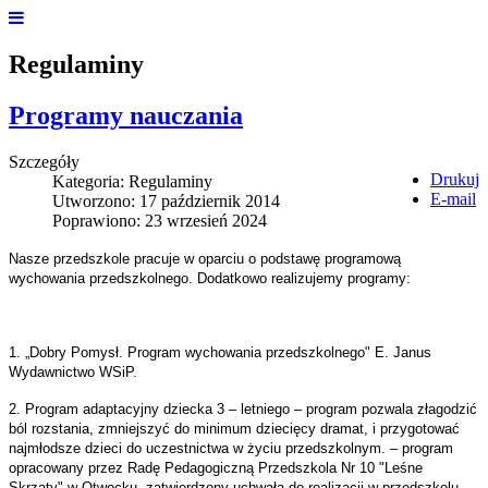
Regulaminy
Programy nauczania
Szczegóły
Drukuj
Kategoria:
Regulaminy
E-mail
Utworzono: 17 październik 2014
Poprawiono: 23 wrzesień 2024
Nasze przedszkole pracuje w oparciu o podstawę programową
wychowania przedszkolnego. Dodatkowo realizujemy programy:
1. „Dobry Pomysł. Program wychowania przedszkolnego" E. Janus
Wydawnictwo WSiP.
2. Program adaptacyjny dziecka 3 – letniego – program pozwala złagodzić
ból rozstania, zmniejszyć do minimum dziecięcy dramat, i przygotować
najmłodsze dzieci do uczestnictwa w życiu przedszkolnym. – program
opracowany przez Radę Pedagogiczną Przedszkola Nr 10 "Leśne
Skrzaty" w Otwocku, zatwierdzony uchwałą do realizacji w przedszkolu.