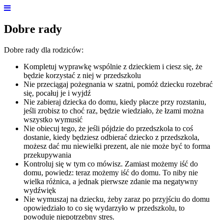
Dobre rady
Dobre rady dla rodziców:
Kompletuj wyprawkę wspólnie z dzieckiem i ciesz się, że
będzie korzystać z niej w przedszkolu
Nie przeciągaj pożegnania w szatni, pomóż dziecku rozebrać
się, pocałuj je i wyjdź
Nie zabieraj dziecka do domu, kiedy płacze przy rozstaniu,
jeśli zrobisz to choć raz, będzie wiedziało, że łzami można
wszystko wymusić
Nie obiecuj tego, że jeśli pójdzie do przedszkola to coś
dostanie, kiedy będziesz odbierać dziecko z przedszkola,
możesz dać mu niewielki prezent, ale nie może być to forma
przekupywania
Kontroluj się w tym co mówisz. Zamiast możemy iść do
domu, powiedz: teraz możemy iść do domu. To niby nie
wielka różnica, a jednak pierwsze zdanie ma negatywny
wydźwięk
Nie wymuszaj na dziecku, żeby zaraz po przyjściu do domu
opowiedziało to co się wydarzyło w przedszkolu, to
powoduje niepotrzebny stres.