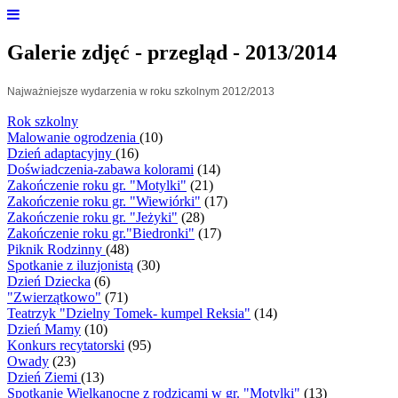
Galerie zdjęć - przegląd - 2013/2014
Najważniejsze wydarzenia w roku szkolnym 2012/2013
Rok szkolny
Malowanie ogrodzenia
(10)
Dzień adaptacyjny
(16)
Doświadczenia-zabawa kolorami
(14)
Zakończenie roku gr. "Motylki"
(21)
Zakończenie roku gr. "Wiewiórki"
(17)
Zakończenie roku gr. "Jeżyki"
(28)
Zakończenie roku gr."Biedronki"
(17)
Piknik Rodzinny
(48)
Spotkanie z iluzjonistą
(30)
Dzień Dziecka
(6)
"Zwierzątkowo"
(71)
Teatrzyk "Dzielny Tomek- kumpel Reksia"
(14)
Dzień Mamy
(10)
Konkurs recytatorski
(95)
Owady
(23)
Dzień Ziemi
(13)
Spotkanie Wielkanocne z rodzicami w gr. "Motylki"
(13)