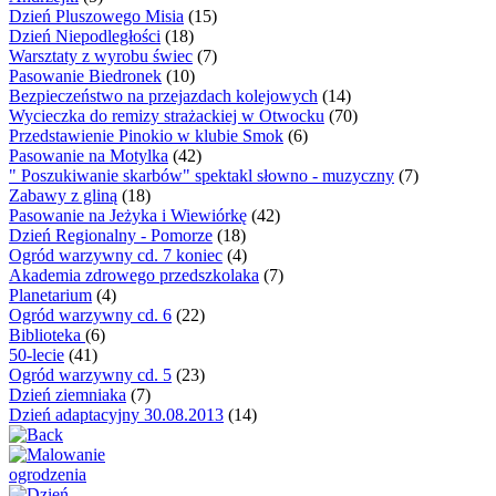
Dzień Pluszowego Misia
(15)
Dzień Niepodległości
(18)
Warsztaty z wyrobu świec
(7)
Pasowanie Biedronek
(10)
Bezpieczeństwo na przejazdach kolejowych
(14)
Wycieczka do remizy strażackiej w Otwocku
(70)
Przedstawienie Pinokio w klubie Smok
(6)
Pasowanie na Motylka
(42)
" Poszukiwanie skarbów" spektakl słowno - muzyczny
(7)
Zabawy z gliną
(18)
Pasowanie na Jeżyka i Wiewiórkę
(42)
Dzień Regionalny - Pomorze
(18)
Ogród warzywny cd. 7 koniec
(4)
Akademia zdrowego przedszkolaka
(7)
Planetarium
(4)
Ogród warzywny cd. 6
(22)
Biblioteka
(6)
50-lecie
(41)
Ogród warzywny cd. 5
(23)
Dzień ziemniaka
(7)
Dzień adaptacyjny 30.08.2013
(14)