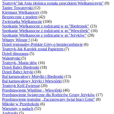
Teatrzyk"Jak Ania złośnica została zajączkiem Wielkanocnym"
(9)
Taniec Towarzyski
(12)
Kiermasz Wielkanocny
(10)
Bezpiecznie z prądem
(42)
Zwierzątka Wielkanocne
(100)
Spotkanie Wielkanocne z rodzicami w gr."Biedronek"
(23)
Spotkanie Wielkanocne z rodzicami w gr."Wiewiórek"
(16)
Spotkanie Wielkanocne z rodzicami w gr."Jeżyków"
(28)
Witamy Wiosnę !
(14)
Dzień regionalny-Polskie Góry-o bezpieczeństwie
(6)
Teatrzyk-Jak Karolek został Papieżem
(7)
Dzień dinozaura
(5)
Walentynki
(5)
Teatrzyk- Magia słów
(16)
Dzień Babci Biedronki
(18)
Dzień Babci Jeżyki
(18)
Bal karnawałowy Motylki i Biedronki
(13)
Bal karnawałowy Jeżyki i Wiewiórki
(33)
Teatrzyk Król Zwierząt
(20)
Przedstawienie Wigilijne - Wiewiórki
(46)
Przedstawienie świąteczne dla Rodziców Grupy Jeżyków
(17)
Przedstawienie teatralne „Zaczarowany świat braci Grim”
(8)
Mikołaj w Przedszkolu
(6)
Warsztaty o gadach
(52)
Andrzejki
(5)