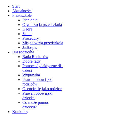
Start
Aktualności
Przedszkole
Plan dnia
Organizacja przedszkola
Kadra
Statut
Procedury
Misja i wizja przedszkola
Jadłospis
Dla rodziców
Rada Rodziców
Dobre rady
Pomoce dydaktyczne dla
dzieci
Wyprawka
Prawa i obowiązki
rodziców
Oceńcie się jako rodzice
Prawa i obowiązki
dziecka
Co może pomóc
dziecku?
Konkursy