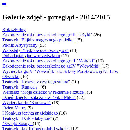
Galerie zdjęć - przegląd - 2014/2015
Rok szkolny
Zakończenie roku przedszkolnego gr.III "Jeżyki"
(26)
Teatrzyk "Bajki z magicznego pudełka"
(5)
Piknik Artystyczny
(53)
Warsztaty- "Jedz owoce i warzywa"
(13)
Dni adaptacyjne w przedszkolu
(17)
Zakończenie roku przedszkolnego gr. II "Motylki"
(19)
Zakończenie roku przedszkolnego gr.IV "Wiewiórki"
(17)
Wycieczka gr.IV "Wiewiórki' do Szkoły Podstawowej Nr 12 w
Otwocku
(16)
Teatrzyk "Koszyk z czystego srebra"
(10)
Teatrzyk "Rumcajs"
(6)
Wernisaż "Moje dziecko w reklamie i sztuce"
(5)
Dzień dziecka- sala zabaw "Fiku Miku"
(22)
Wycieczka do "Kurkowa"
(18)
Dzień Mamy
(9)
I Konkurs języka angielskiego
(10)
Teatrzyk "Dzikie łabędzie"
(7)
"Święto Sosny"
(14)
Teatrzyk "Jak Kubuś polubił szkołę"
(12)