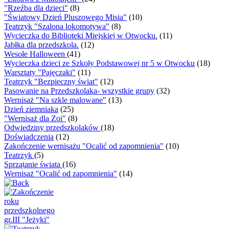
"Rzeźba dla dzieci"
(8)
"Światowy Dzień Pluszowego Misia"
(10)
Teatrzyk "Szalona lokomotywa"
(8)
Wycieczka do Biblioteki Miejskiej w Otwocku.
(11)
Jabłka dla przedszkola.
(12)
Wesołe Halloween
(41)
Wycieczka dzieci ze Szkoły Podstawowej nr 5 w Otwocku
(18)
Warsztaty "Pajęczaki"
(11)
Teatrzyk "Bezpieczny świat"
(12)
Pasowanie na Przedszkolaka- wszystkie grupy
(32)
Wernisaż "Na szkle malowane"
(13)
Dzień ziemniaka
(25)
"Wernisaż dla Zoi"
(8)
Odwiedziny przedszkolaków
(18)
Doświadczenia
(12)
Zakończenie wernisażu "Ocalić od zapomnienia"
(10)
Teatrzyk
(5)
Sprzątanie świata
(16)
Wernisaż "Ocalić od zapomnienia"
(14)