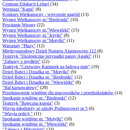
Centrum Edukacji Leśnej
(34)
Wernisaż "Kami"
(8)
Konkurs Wielkanocny - wręczenie nagród
(13)
Występ Wielkanocny gr."Biedronki"
(10)
Powitanie Wiosny
(22)
Występ Wielkanocny gr."Wiewiórki"
(15)
Występ Wielkanocny gr."Jeżyki"
(8)
Występ Wielkanocny gr."Motylki"
(11)
Warsztaty "Płazy"
(12)
Międzynarodowy Dzień Numeru Alarmowego 112
(8)
Teatrzyk "Ekologiczne przypadki panny Agatki"
(11)
"Zabawy z mydłem"
(22)
Teatrzyk "Czerwony Kapturek na ludową nutę"
(19)
Dzień Babci i Dziadka gr. "Motylki"
(9)
Dzień Babci i Dziadka gr. "Biedronki"
(12)
Dzień Babci i Dziadka gr. "Wiewiórki"
(8)
"Bal karnawałowy"
(29)
Przedstawienie wigilijne dla pracowników i przedszkolaków
(14)
Spotkanie wigilijne gr. "Biedronki"
(12)
Teatrzyk "Bajeczna księga"
(3)
Wizyta młodzieży ze szkoły Podstawowej nr 5
(6)
"Wizyta policji "
(11)
Spotkanie wigilijne gr. "Motylki"
(18)
Spotkanie wigilijne gr. "Wiewiórki"
(6)
"Zabawa z Mikołajem"
(24)