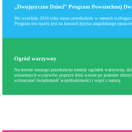
„Dwujęzyczne Dzieci” Program Powszechnej Dwu
We wrześniu 2016 roku nasze przedszkole w ramach wzbogacan
Program ten oparty jest na kursach języka angielskiego oprac
Ogród warzywny
Na terenie naszego przedszkola istnieje ogródek warzywny, dzi
wiosennych wysiewów poprzez letni wzrost po jesienne zbiory.
wzmacniać świadomość współzależności i więzi z naturą.