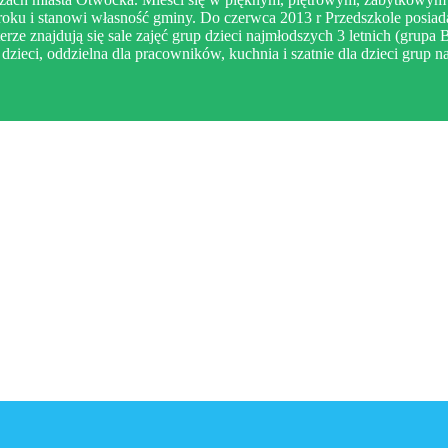
oku i stanowi własność gminy. Do czerwca 2013 r Przedszkole posiada
rze znajdują się sale zajęć grup dzieci najmłodszych 3 letnich (grupa B
dzieci, oddzielna dla pracowników, kuchnia i szatnie dla dzieci grup 