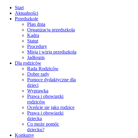
Start
Aktualności
Przedszkole
Plan dnia
Organizacja przedszkola
Kadra
Statut
Procedury
Misja i wizja przedszkola
Jadłospis
Dla rodziców
Rada Rodziców
Dobre rady
Pomoce dydaktyczne dla
dzieci
Wyprawka
Prawa i obowiązki
rodziców
Oceńcie się jako rodzice
Prawa i obowiązki
dziecka
Co może pomóc
dziecku?
Konkursy