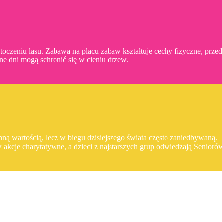
toczeniu lasu. Zabawa na placu zabaw kształtuje cechy fizyczne, prze
zne dni mogą schronić się w cieniu drzew.
ną wartością, lecz w biegu dzisiejszego świata często zaniedbywaną.
 w akcje charytatywne, a dzieci z najstarszych grup odwiedzają Senior