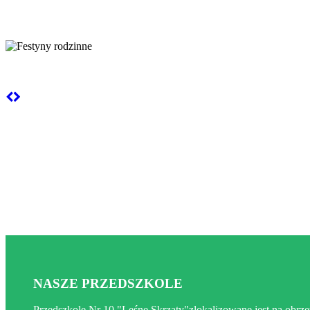
Przedszkole Leśne skr
Festyny rodzinne
NASZE PRZEDSZKOLE
Przedszkole Nr 10 "Leśne Skrzaty"zlokalizowane jest na obr