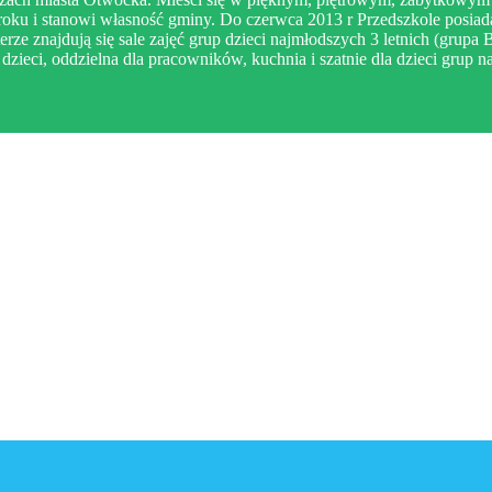
oku i stanowi własność gminy. Do czerwca 2013 r Przedszkole posiada
rze znajdują się sale zajęć grup dzieci najmłodszych 3 letnich (grupa B
dzieci, oddzielna dla pracowników, kuchnia i szatnie dla dzieci grup 