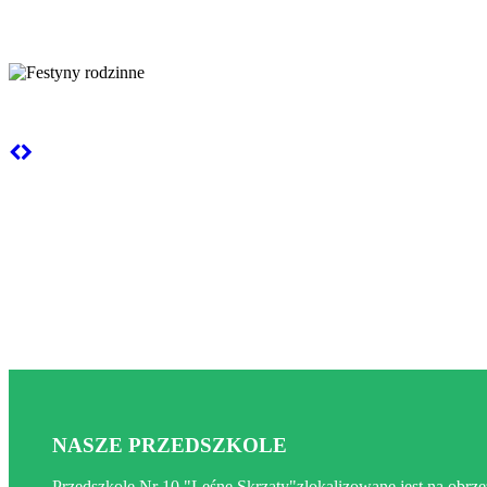
Przedszkole Leśne skr
Festyny rodzinne
NASZE PRZEDSZKOLE
Przedszkole Nr 10 "Leśne Skrzaty"zlokalizowane jest na obr