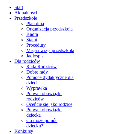
Start
Aktualności
Przedszkole
Plan dnia
Organizacja przedszkola
Kadra
Statut
Procedury
Misja i wizja przedszkola
Jadłospis
Dla rodziców
Rada Rodziców
Dobre rady
Pomoce dydaktyczne dla
dzieci
Wyprawka
Prawa i obowiązki
rodziców
Oceńcie się jako rodzice
Prawa i obowiązki
dziecka
Co może pomóc
dziecku?
Konkursy