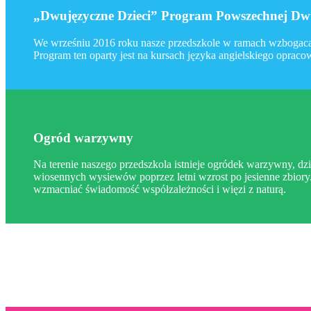
„Dwujęzyczne Dzieci” Program Powszechnej Dwu
We wrześniu 2016 roku nasze przedszkole w ramach wzbogacan
Program ten oparty jest na kursach języka angielskiego oprac
Ogród warzywny
Na terenie naszego przedszkola istnieje ogródek warzywny, dzi
wiosennych wysiewów poprzez letni wzrost po jesienne zbiory.
wzmacniać świadomość współzależności i więzi z naturą.