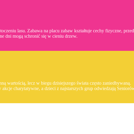
toczeniu lasu. Zabawa na placu zabaw kształtuje cechy fizyczne, prze
zne dni mogą schronić się w cieniu drzew.
ną wartością, lecz w biegu dzisiejszego świata często zaniedbywaną.
 w akcje charytatywne, a dzieci z najstarszych grup odwiedzają Senior