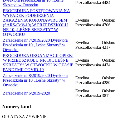
Dyrektora Przedszkola nr 10 „Leśne
Pszczółkowska
4484
Skrzaty” w Otwocku
PROCEDURA POSTĘPOWANIA NA
WYPADEK PODEJRZENIA
ZAKAŻENIA KORONAWIRUSEM
Ewelina
Odsłon:
(SARS-CoV-19) W PRZEDSZKOLU
Pszczółkowska
4706
NR 10 „LEŚNE SKRZATY” W
OTWOCKU
Zarządzenie nr 7/2019/2020 Dyrektora
Ewelina
Odsłon:
Przedszkola nr 10 „Leśne Skrzaty” w
Pszczółkowska
4217
Otwocku
PROCEDURA ORGANIZACJI OPIEKI
W PRZEDSZKOLU NR 10 „ LEŚNE
Ewelina
Odsłon:
SKRZATY” W OTWOCKU W CZASIE
Pszczółkowska
4474
PANDEMII COVID-19
Zarządzenie nr 8/2019/2020 Dyrektora
Ewelina
Odsłon:
Przedszkola nr 10 „Leśne Skrzaty” w
Pszczółkowska
4280
Otwocku
Ewelina
Odsłon:
Zarządzenie nr 6/2019-2020
Pszczółkowska
3811
Numery
kont
OPŁATA ZA ŻYWIENIE