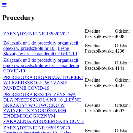
Procedury
Ewelina
Odsłon:
ZARZĄDZENIE NR 1/2020/2021
Pszczółkowska
4008
Załącznik nr 1 do procedury organizacji
Ewelina
Odsłon:
opieki w przedszkolu nr 10 „Leśne
Pszczółkowska
4236
Skrzaty”w czasie pandemii COVID-19
Załącznik nr 3 do procedury organizacji
Ewelina
Odsłon:
opieki w przedszkolu w czasie pandemii
Pszczółkowska
4141
COVID-19
PROCEDURA ORGANIZACJI OPIEKI
Ewelina
Odsłon:
W PRZEDSZKOLU W CZASIE
Pszczółkowska
4207
PANDEMII COVID-19
PROCEDURA BEZPIECZEŃSTWA
DLA PRZEDSZKOLA NR 10 „LEŚNE
SKRZATY” W OTWOCKU W
Ewelina
Odsłon:
ZWIĄZKU Z ZAGROŻENIEM
Pszczółkowska
4693
EPIDEMIOLOGICZNYM
ZAKAŻENIA WIRUSEM SARS-COV-2
ZARZĄDZENIE NR 9/2019/2020
Ewelina
Odsłon: