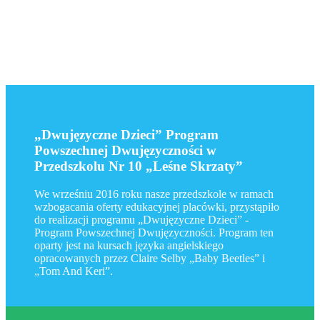
„Dwujęzyczne Dzieci” Program
Powszechnej Dwujęzyczności w
Przedszkolu Nr 10 „Leśne Skrzaty”
We wrześniu 2016 roku nasze przedszkole w ramach
wzbogacania oferty edukacyjnej placówki, przystąpiło
do realizacji programu „Dwujęzyczne Dzieci” -
Program Powszechnej Dwujęzyczności. Program ten
oparty jest na kursach języka angielskiego
opracowanych przez Claire Selby „Baby Beetles” i
„Tom And Keri”.