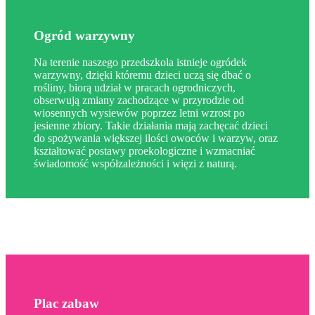
Ogród warzywny
Na terenie naszego przedszkola istnieje ogródek
warzywny, dzięki któremu dzieci uczą się dbać o
rośliny, biorą udział w pracach ogrodniczych,
obserwują zmiany zachodzące w przyrodzie od
wiosennych wysiewów poprzez letni wzrost po
jesienne zbiory. Takie działania mają zachęcać dzieci
do spożywania większej ilości owoców i warzyw, oraz
kształtować postawy proekologiczne i wzmacniać
świadomość współzależności i więzi z naturą.
Plac zabaw