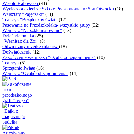
Wesołe Halloween
(41)
Wycieczka dzieci ze Szkoły Podstawowej nr 5 w Otwocku
(18)
Warsztaty "Pajęczaki"
(11)
Teatrzyk "Bezpieczny świat"
(12)
Pasowanie na Przedszkolaka- wszystkie grupy
(32)
Wernisaż "Na szkle malowane"
(13)
Dzień ziemniaka
(25)
"Wernisaż dla Zoi"
(8)
Odwiedziny przedszkolaków
(18)
Doświadczenia
(12)
Zakończenie wernisażu "Ocalić od zapomnienia"
(10)
Teatrzyk
(5)
Sprzątanie świata
(16)
Wernisaż "Ocalić od zapomnienia"
(14)