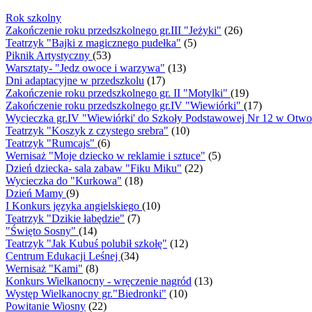
Rok szkolny
Zakończenie roku przedszkolnego gr.III "Jeżyki"
(26)
Teatrzyk "Bajki z magicznego pudełka"
(5)
Piknik Artystyczny
(53)
Warsztaty- "Jedz owoce i warzywa"
(13)
Dni adaptacyjne w przedszkolu
(17)
Zakończenie roku przedszkolnego gr. II "Motylki"
(19)
Zakończenie roku przedszkolnego gr.IV "Wiewiórki"
(17)
Wycieczka gr.IV "Wiewiórki' do Szkoły Podstawowej Nr 12 w Otw
Teatrzyk "Koszyk z czystego srebra"
(10)
Teatrzyk "Rumcajs"
(6)
Wernisaż "Moje dziecko w reklamie i sztuce"
(5)
Dzień dziecka- sala zabaw "Fiku Miku"
(22)
Wycieczka do "Kurkowa"
(18)
Dzień Mamy
(9)
I Konkurs języka angielskiego
(10)
Teatrzyk "Dzikie łabędzie"
(7)
"Święto Sosny"
(14)
Teatrzyk "Jak Kubuś polubił szkołę"
(12)
Centrum Edukacji Leśnej
(34)
Wernisaż "Kami"
(8)
Konkurs Wielkanocny - wręczenie nagród
(13)
Występ Wielkanocny gr."Biedronki"
(10)
Powitanie Wiosny
(22)