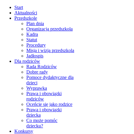
Start
Aktualności
Przedszkole
Plan dnia
Organizacja przedszkola
Kadra
Statut
Procedury
Misja i wizja przedszkola
Jadłospis
Dla rodziców
Rada Rodziców
Dobre rady
Pomoce dydaktyczne dla
dzieci
Wyprawka
Prawa i obowiązki
rodziców
Oceńcie się jako rodzice
Prawa i obowiązki
dziecka
Co może pomóc
dziecku?
Konkursy