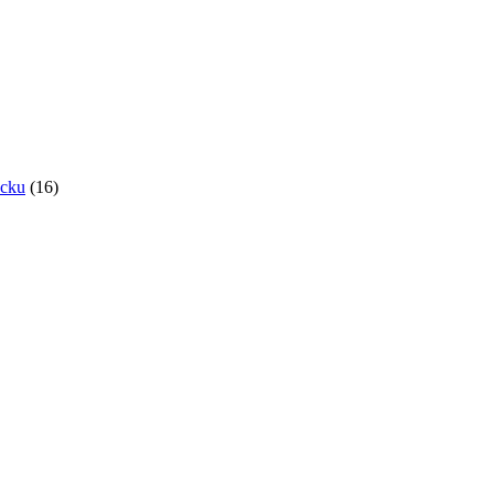
ocku
(16)