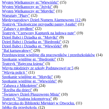
Występ Wielkanocny gr."Wiewiórki"
(15)
Występ Wielkanocny gr."Jeżyki"
(8)
Występ Wielkanocny gr."Motylki"
(11)
Warsztaty "Płazy"
(12)
Międzynarodowy Dzień Numeru Alarmowego 112
(8)
Teatrzyk "Ekologiczne przypadki panny Agatki"
(11)
"Zabawy z mydłem"
(22)
Teatrzyk "Czerwony Kapturek na ludową nutę"
(19)
Dzień Babci i Dziadka gr. "Motylki"
(9)
Dzień Babci i Dziadka gr. "Biedronki"
(12)
Dzień Babci i Dziadka gr. "Wiewiórki"
(8)
"Bal karnawałowy"
(29)
Przedstawienie wigilijne dla pracowników i przedszkolaków
(14)
Spotkanie wigilijne gr. "Biedronki"
(12)
Teatrzyk "Bajeczna księga"
(3)
Wizyta młodzieży ze szkoły Podstawowej nr 5
(6)
"Wizyta policji "
(11)
Spotkanie wigilijne gr. "Motylki"
(18)
Spotkanie wigilijne gr. "Wiewiórki"
(6)
"Zabawa z Mikołajem"
(24)
"Rzeźba dla dzieci"
(8)
"Światowy Dzień Pluszowego Misia"
(10)
Teatrzyk "Szalona lokomotywa"
(8)
Wycieczka do Biblioteki Miejskiej w Otwocku.
(11)
Jabłka dla przedszkola.
(12)