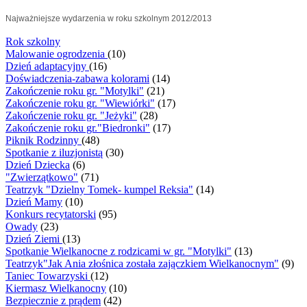
Najważniejsze wydarzenia w roku szkolnym 2012/2013
Rok szkolny
Malowanie ogrodzenia
(10)
Dzień adaptacyjny
(16)
Doświadczenia-zabawa kolorami
(14)
Zakończenie roku gr. "Motylki"
(21)
Zakończenie roku gr. "Wiewiórki"
(17)
Zakończenie roku gr. "Jeżyki"
(28)
Zakończenie roku gr."Biedronki"
(17)
Piknik Rodzinny
(48)
Spotkanie z iluzjonistą
(30)
Dzień Dziecka
(6)
"Zwierzątkowo"
(71)
Teatrzyk "Dzielny Tomek- kumpel Reksia"
(14)
Dzień Mamy
(10)
Konkurs recytatorski
(95)
Owady
(23)
Dzień Ziemi
(13)
Spotkanie Wielkanocne z rodzicami w gr. "Motylki"
(13)
Teatrzyk"Jak Ania złośnica została zajączkiem Wielkanocnym"
(9)
Taniec Towarzyski
(12)
Kiermasz Wielkanocny
(10)
Bezpiecznie z prądem
(42)