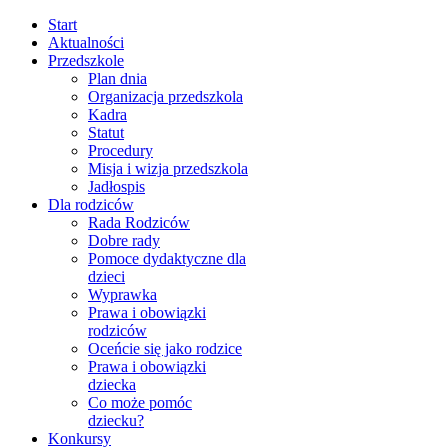
Start
Aktualności
Przedszkole
Plan dnia
Organizacja przedszkola
Kadra
Statut
Procedury
Misja i wizja przedszkola
Jadłospis
Dla rodziców
Rada Rodziców
Dobre rady
Pomoce dydaktyczne dla
dzieci
Wyprawka
Prawa i obowiązki
rodziców
Oceńcie się jako rodzice
Prawa i obowiązki
dziecka
Co może pomóc
dziecku?
Konkursy