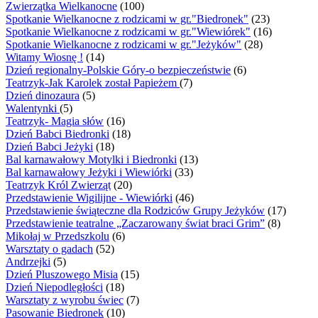
Zwierzątka Wielkanocne
(100)
Spotkanie Wielkanocne z rodzicami w gr."Biedronek"
(23)
Spotkanie Wielkanocne z rodzicami w gr."Wiewiórek"
(16)
Spotkanie Wielkanocne z rodzicami w gr."Jeżyków"
(28)
Witamy Wiosnę !
(14)
Dzień regionalny-Polskie Góry-o bezpieczeństwie
(6)
Teatrzyk-Jak Karolek został Papieżem
(7)
Dzień dinozaura
(5)
Walentynki
(5)
Teatrzyk- Magia słów
(16)
Dzień Babci Biedronki
(18)
Dzień Babci Jeżyki
(18)
Bal karnawałowy Motylki i Biedronki
(13)
Bal karnawałowy Jeżyki i Wiewiórki
(33)
Teatrzyk Król Zwierząt
(20)
Przedstawienie Wigilijne - Wiewiórki
(46)
Przedstawienie świąteczne dla Rodziców Grupy Jeżyków
(17)
Przedstawienie teatralne „Zaczarowany świat braci Grim”
(8)
Mikołaj w Przedszkolu
(6)
Warsztaty o gadach
(52)
Andrzejki
(5)
Dzień Pluszowego Misia
(15)
Dzień Niepodległości
(18)
Warsztaty z wyrobu świec
(7)
Pasowanie Biedronek
(10)