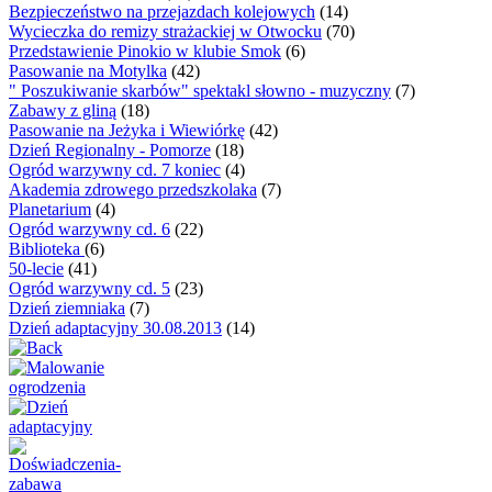
Bezpieczeństwo na przejazdach kolejowych
(14)
Wycieczka do remizy strażackiej w Otwocku
(70)
Przedstawienie Pinokio w klubie Smok
(6)
Pasowanie na Motylka
(42)
" Poszukiwanie skarbów" spektakl słowno - muzyczny
(7)
Zabawy z gliną
(18)
Pasowanie na Jeżyka i Wiewiórkę
(42)
Dzień Regionalny - Pomorze
(18)
Ogród warzywny cd. 7 koniec
(4)
Akademia zdrowego przedszkolaka
(7)
Planetarium
(4)
Ogród warzywny cd. 6
(22)
Biblioteka
(6)
50-lecie
(41)
Ogród warzywny cd. 5
(23)
Dzień ziemniaka
(7)
Dzień adaptacyjny 30.08.2013
(14)